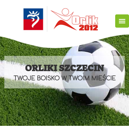
Przejdź
do
treści
ORLIKI SZCZECIN
TWOJE BOISKO W TWOIM MIEŚCIE