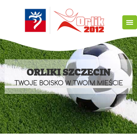
Przejdź
do
treści
ORLIKI SZCZECIN
TWOJE BOISKO W TWOIM MIEŚCIE