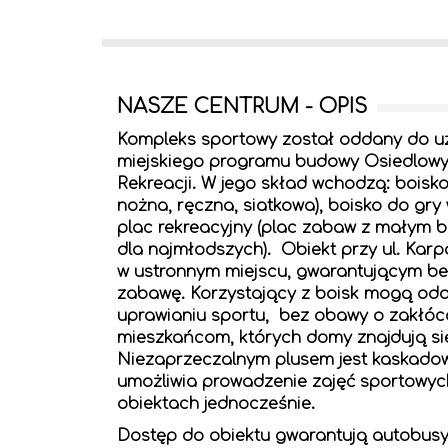
NASZE CENTRUM - OPIS
Kompleks sportowy został oddany do uży
miejskiego programu budowy Osiedlowyc
Rekreacji. W jego skład wchodzą: boisko 
nożna, ręczna, siatkowa), boisko do gry
plac rekreacyjny (plac zabaw z małym b
dla najmłodszych). Obiekt przy ul. Karp
w ustronnym miejscu, gwarantującym be
zabawę. Korzystający z boisk mogą odd
uprawianiu sportu, bez obawy o zakłóc
mieszkańcom, których domy znajdują si
Niezaprzeczalnym plusem jest kaskadow
umożliwia prowadzenie zajęć sportowyc
obiektach jednocześnie.
Dostęp do obiektu gwarantują autobusy 