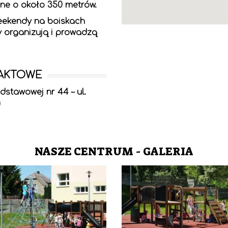
lone o około 350 metrów.
eekendy na boiskach
y organizują i prowadzą
TAKTOWE
stawowej nr 44 – ul.
)
NASZE CENTRUM - GALERIA